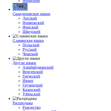
Японский
Скандинавские языки
Датский
Норвежский
Финский
Шведский
Славянские языки
Польский
Русский
Чешский
Другие языки
Азербайджанский
Венгерский
Греческий
Иврит
Грузинский
Казахский
Узбекский
Распродажа
Рождество