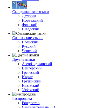
Скандинавские языки
Датский
Норвежский
Финский
Шведский
Славянские языки
Польский
Русский
Чешский
Другие языки
Азербайджанский
Венгерский
Греческий
Иврит
Грузинский
Казахский
Узбекский
Распродажа
Рождество
Самоучители на CD