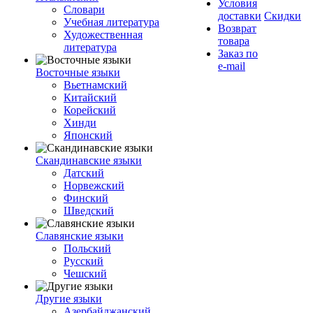
Условия
Словари
доставки
Скидки
Учебная литература
Возврат
Художественная
товара
литература
Заказ по
e-mail
Восточные языки
Вьетнамский
Китайский
Корейский
Хинди
Японский
Скандинавские языки
Датский
Норвежский
Финский
Шведский
Славянские языки
Польский
Русский
Чешский
Другие языки
Азербайджанский