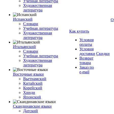
Учебная литература
Художественная
литература
Испанский
О
Словари
Учебная литература
Как купить
Художественная
литература
Условия
оплаты
Итальянский
Условия
Словари
доставки
Скидки
Учебная литература
Возврат
Художественная
товара
литература
Заказ по
e-mail
Восточные языки
Вьетнамский
Китайский
Корейский
Хинди
Японский
Скандинавские языки
Датский