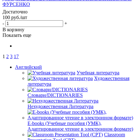
ФУРСЕНКО
Достаточно
100
руб.
/шт
-
+
В корзину
Показать еще
1
2
3
17
Английский
Учебная литература
Художественная
литература
Словари/DICTIONARIES
Нехудожественная Литература
E-books (Учебные пособия (УМК),
Адаптированное чтение в электронном формате)
Classroom