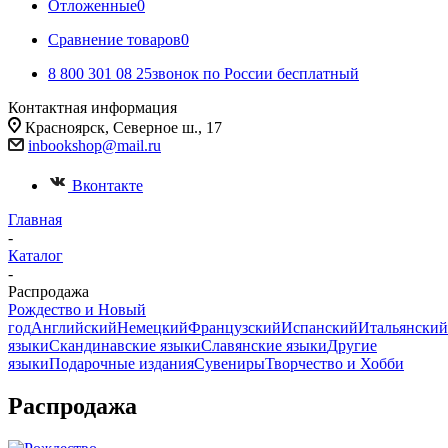
Отложенные
0
Сравнение товаров
0
8 800 301 08 25
звонок по России бесплатный
Контактная информация
Красноярск, Северное ш., 17
inbookshop@mail.ru
Вконтакте
Главная
-
Каталог
-
Распродажа
Рождество и Новый
год
Английский
Немецкий
Французский
Испанский
Итальянский
языки
Скандинавские языки
Славянские языки
Другие
языки
Подарочные издания
Сувениры
Творчество и Хобби
Распродажа