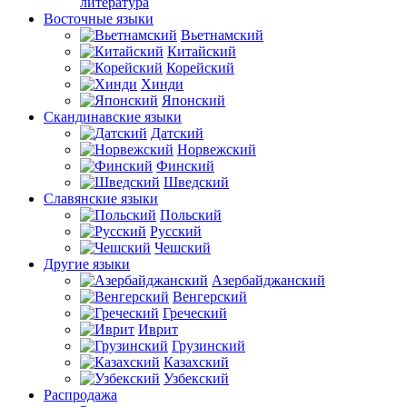
литература
Восточные языки
Вьетнамский
Китайский
Корейский
Хинди
Японский
Скандинавские языки
Датский
Норвежский
Финский
Шведский
Славянские языки
Польский
Русский
Чешский
Другие языки
Азербайджанский
Венгерский
Греческий
Иврит
Грузинский
Казахский
Узбекский
Распродажа