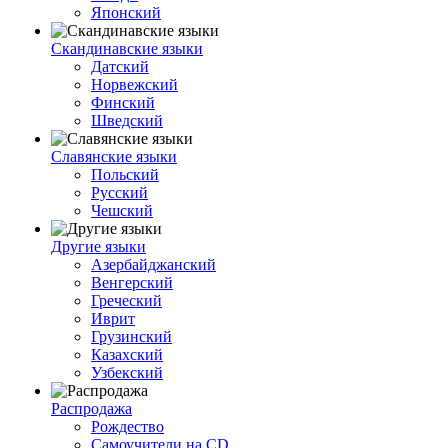
Японский
Скандинавские языки
Датский
Норвежский
Финский
Шведский
Славянские языки
Польский
Русский
Чешский
Другие языки
Азербайджанский
Венгерский
Греческий
Иврит
Грузинский
Казахский
Узбекский
Распродажа
Рождество
Самоучители на CD