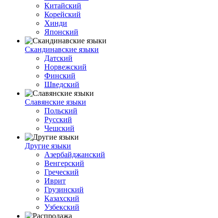
Китайский
Корейский
Хинди
Японский
Скандинавские языки
Датский
Норвежский
Финский
Шведский
Славянские языки
Польский
Русский
Чешский
Другие языки
Азербайджанский
Венгерский
Греческий
Иврит
Грузинский
Казахский
Узбекский