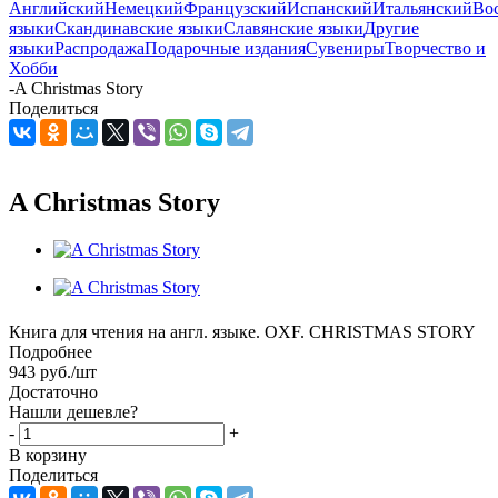
Английский
Немецкий
Французский
Испанский
Итальянский
Во
языки
Скандинавские языки
Славянские языки
Другие
языки
Распродажа
Подарочные издания
Сувениры
Творчество и
Хобби
-
A Christmas Story
Поделиться
A Christmas Story
Книга для чтения на англ. языке. OXF. CHRISTMAS STORY
Подробнее
943
руб.
/шт
Достаточно
Нашли дешевле?
-
+
В корзину
Поделиться