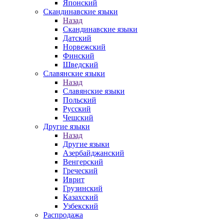
Японский
Скандинавские языки
Назад
Скандинавские языки
Датский
Норвежский
Финский
Шведский
Славянские языки
Назад
Славянские языки
Польский
Русский
Чешский
Другие языки
Назад
Другие языки
Азербайджанский
Венгерский
Греческий
Иврит
Грузинский
Казахский
Узбекский
Распродажа