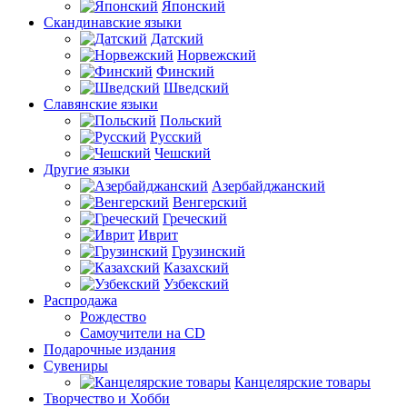
Японский
Скандинавские языки
Датский
Норвежский
Финский
Шведский
Славянские языки
Польский
Русский
Чешский
Другие языки
Азербайджанский
Венгерский
Греческий
Иврит
Грузинский
Казахский
Узбекский
Распродажа
Рождество
Самоучители на CD
Подарочные издания
Сувениры
Канцелярские товары
Творчество и Хобби