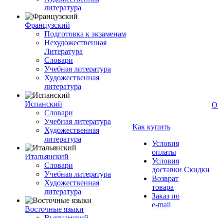
литература
Французский
Подготовка к экзаменам
Нехудожественная
Литература
Словари
Учебная литература
Художественная
литература
Испанский
О
Словари
Учебная литература
Как купить
Художественная
литература
Условия
оплаты
Итальянский
Условия
Словари
доставки
Скидки
Учебная литература
Возврат
Художественная
товара
литература
Заказ по
e-mail
Восточные языки
Вьетнамский