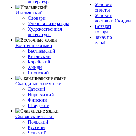
литература
Условия
оплаты
Итальянский
Условия
Словари
доставки
Скидки
Учебная литература
Возврат
Художественная
товара
литература
Заказ по
e-mail
Восточные языки
Вьетнамский
Китайский
Корейский
Хинди
Японский
Скандинавские языки
Датский
Норвежский
Финский
Шведский
Славянские языки
Польский
Русский
Чешский