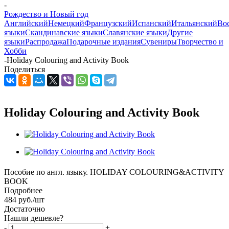
-
Рождество и Новый год
Английский
Немецкий
Французский
Испанский
Итальянский
Во
языки
Скандинавские языки
Славянские языки
Другие
языки
Распродажа
Подарочные издания
Сувениры
Творчество и
Хобби
-
Holiday Colouring and Activity Book
Поделиться
Holiday Colouring and Activity Book
Пособие по англ. языку. HOLIDAY COLOURING&ACTIVITY
BOOK
Подробнее
484
руб.
/шт
Достаточно
Нашли дешевле?
-
+