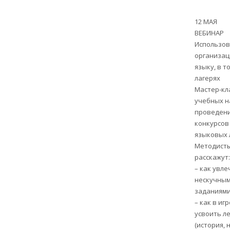
12 МАЯ
ВЕБИНАР
Использов
организац
языку, в т
лагерях
Мастер-кл
учебных н
проведени
конкурсов
языковых л
Методисты
расскажут:
– как увле
нескучным
заданиям
– как в и
усвоить л
(история, 