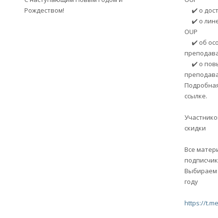
Рождеством!
✔️ о дост
✔️ о лине
OUP
✔️ об осо
преподава
✔️ о пов
преподав
Подробная
ссылке.
Участнико
скидки
Все матер
подписчик
Выбираем 
году
https://t.