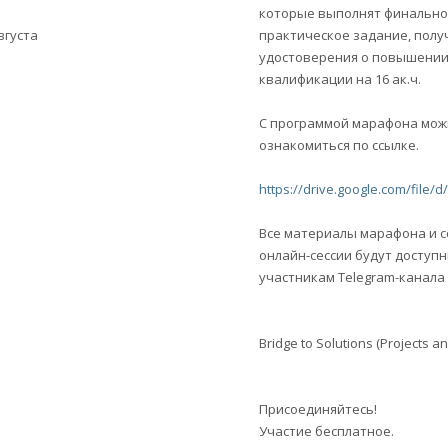
которые выполнят финальн
вгуста
практическое задание, полу
удостоверения о повышени
квалификации на 16 ак.ч.
С программой марафона мож
ознакомиться по ссылке.
https://drive.google.com/fil
Все материалы марафона и с
онлайн-сессии будут доступ
участникам Telegram-канала
Bridge to Solutions (Projects a
Присоединяйтесь!
Участие бесплатное.