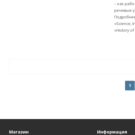
– как раб
речевые у
Подробнее
«Science, I
«History of
1
Магазин
Информация