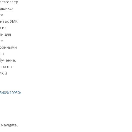
бестселлер
учащихся
та
ентах УМК
о из
ий для
ое
тронными
но
бучение.
 на все
МК и
23409/10950421
Navigate,