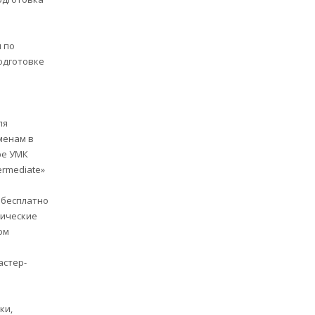
 по
одготовке
ля
менам в
ре УМК
termediate»
бесплатно
дические
ом
астер-
ки,