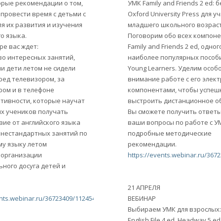
орые рекомендации о том,
УМК Family and Friends 2 ed: 
провести время с детьми с
Oxford University Press для 
я их развития и изучения
младшего школьного возрас
о языка.
Поговорим обо всех компон
ре вас ждет:
Family and Friends 2 ed, одног
во интересных занятий,
наиболее популярных пособ
и дети летом не сидели
Young Learners. Уделим особ
ред телевизором, за
внимание работе с его элек
ом и в телефоне
компонентами, чтобы успеш
ктивности, которые научат
выстроить дистанционное о
их учеников получать
Вы сможете получить ответы
вие от английского языка
ваши вопросы по работе с У
я нестандартных занятий по
подробные методические
му языку летом
рекомендации.
я организации
https://events.webinar.ru/367
ьного досуга детей и
21 АПРЕЛЯ
ents.webinar.ru/36723409/11245445
ВЕБИНАР
Выбираем УМК для взрослых: 
English File 4 ed, Headway 5 ed