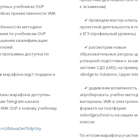
упных учебниках OUP
к экзаменам)
йках преемственности УМК
✔ проведем мастер-классы
бенностях методики
проектной деятельности и п
ния по учебникам OUP
к ЕГЭ (профильный уровень)
ышении квалифиикации
ателей
✔ рассмотрим новые
 программа доступна по
образовательные ресурсы д
успешной подготовки к экза
системе СДО (LMS), на приме
в марафона ждут подарки и
«Bridge to Solutions, Upper-in
✔ дадим вам возможность 
иалы марафона доступны
апробировать учебно-мето
ам Telegram-канала
материалы УМК в электронн
УМК OUP к новому учебному
формате на платформе
oxbridgeschool.ru на наших м
классах
me/+GfbhuaOmTh0yYzIy
По итогам марафона участни