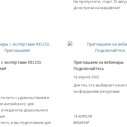
Не пропустите, старт 15 авгу
До встречи на марафоне!
 с экспертами RELOD.
Приглашаем на вебинары.
м!!
Подключайтесь
16 апреля 2022
Для тех, кто выбирает качест
оксфордскими ресурсами
ти лето с удовольствием и
я английского: для
 и педагогов дошкольного
ния
19 АПРЕЛЯ
лето, и мы подготовили для
ВЕБИНАР