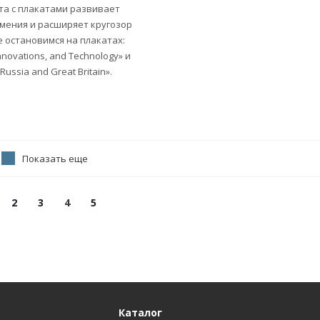
ота с плакатами развивает
мения и расширяет кругозор
 остановимся на плакатах:
nnovations, and Technology» и
 Russia and Great Britain».
Показать еще
2
3
4
5
Каталог