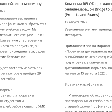
ключайтесь к марафону!
Компания RELOD приглаша
онлайн-марафон Bridge to S
2022
(Projects and Exams)
приглашаем вас принять
12 августа 2022
 марафоне «Как выбрать УМК
ому учебному году». Мы
Уважаемые учителя, препод
вторить его специально к 1
методисты!
Если вы уже участвовали в
и что-то пропустили, вы
Приглашаем вас на марафон
нова присоединиться, будем
«Проектная деятельность на
стие бесплатное.
английского языка в средней
подготовка к экзаменам в
удет состоять из четырех
дистанционном формате», к
треч, которые пройдут 29
начнется 15 августа 2022г.
1 сентября.
В рамках марафона мы:
оворим?
овных платформах и
✔ поговорим об особеннос
ля студентов и
преподавания английского я
телей, работающих по УМК
старшей школе (профильное
проектная деятельность и п