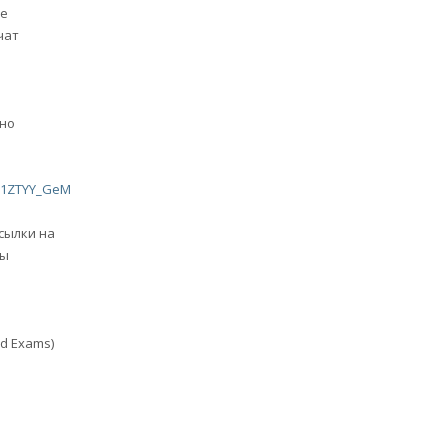
ое
чат
и
но
e/d/1ZTYY_GeMxpbalzuTdgXtz5vpC0DQsH3Q/view
сылки на
ны
nd Exams)