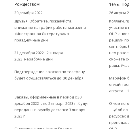
Рождеством!
темы. Под
30 декабря 2022
26 августа 
Друзья! Обратите, пожалуйста,
Коллеги, 
внимание на график работы магазина
участие в
«Иностранная Литература» в
OUP к нов
праздничные дни !
решили по
сентября. 
31 декабря 2022 - 2 января
нем ранее 
2023 нерабочие дни.
сможете с
рады. Уча
Подтверждение заказов по телефону
будет осуществляться до 30 декабря.
Марафон б
онлайн-вс
августа – 
Заказы, оформленные в период с 30
декабря 2022 г. по 2 января 2023 г., будут
О чем пог
переданы в службу доставки 3 января
✔️ об осн
2023 г.
ресурсах д
преподава
С наступающим Новым Годом и
OUP