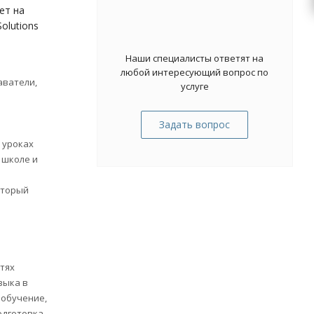
ет на
olutions
Наши специалисты ответят на
любой интересующий вопрос по
аватели,
услуге
Задать вопрос
 уроках
 школе и
оторый
тях
зыка в
 обучение,
одготовка