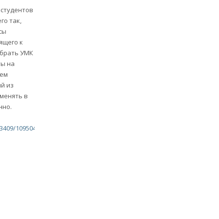
 студентов
го так,
сы
ящего к
ыбрать УМК
ты на
рем
й из
менять в
нно.
23409/10950487