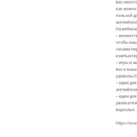
вас некот
как можно 
пользой дл
английског
На вебина
– множест
чтобы ваш
часами пе
компьютер
– игры и а
вас и ваш
удовольст
– идеи дл
английско
– идеи дл
увлекател
взрослых.
https://ev