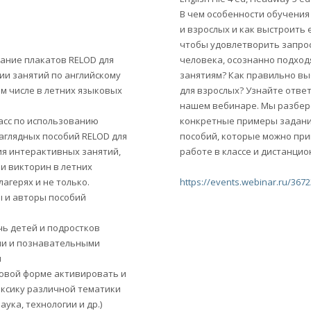
В чем особенности обучения
и взрослых и как выстроить е
чтобы удовлетворить запро
ание плакатов RELOD для
человека, осознанно подход
ии занятий по английскому
занятиям? Как правильно в
ом числе в летних языковых
для взрослых? Узнайте отве
нашем вебинаре. Мы разбе
асс по использованию
конкретные примеры задани
аглядных пособий RELOD для
пособий, которые можно при
я интерактивных занятий,
работе в классе и дистанцио
 и викторин в летних
агерях и не только.
https://events.webinar.ru/367
 и авторы пособий
чь детей и подростков
и и познавательными
и
гровой форме активировать и
ексику различной тематики
наука, технологии и др.)